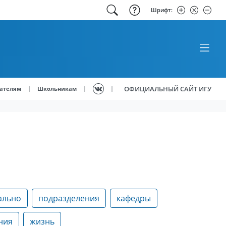
Шрифт:
ОФИЦИАЛЬНЫЙ САЙТ ИГУ
|
|
|
ателям
Школьникам
ально
подразделения
кафедры
ния
жизнь