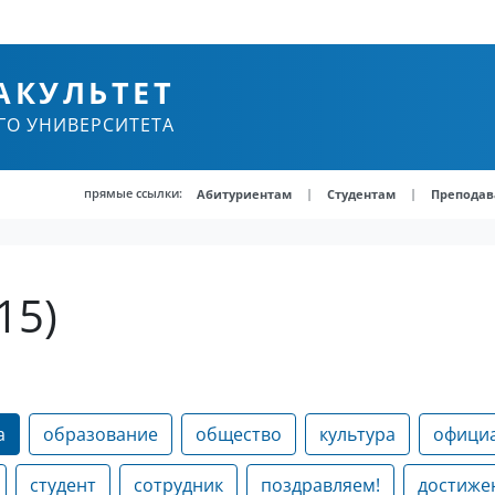
АКУЛЬТЕТ
ГО УНИВЕРСИТЕТА
прямые ссылки:
|
|
Абитуриентам
Студентам
Преподав
15)
а
образование
общество
культура
офици
студент
сотрудник
поздравляем!
достиже