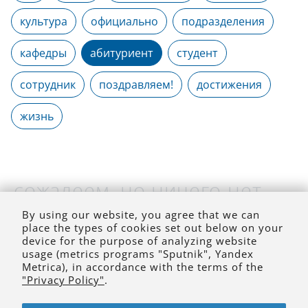
культура
официально
подразделения
кафедры
абитуриент
студент
сотрудник
поздравляем!
достижения
жизнь
сожалеем, но ничего нет
(на выбранное время)
By using our website, you agree that we can
place the types of cookies set out below on your
device for the purpose of analyzing website
usage (metrics programs "Sputnik", Yandex
Metrica), in accordance with the terms of the
"Privacy Policy"
.