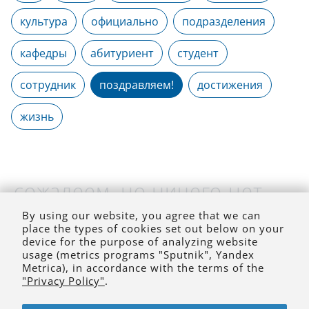
культура
официально
подразделения
кафедры
абитуриент
студент
сотрудник
поздравляем!
достижения
жизнь
сожалеем, но ничего нет
(на выбранное время)
By using our website, you agree that we can
place the types of cookies set out below on your
device for the purpose of analyzing website
usage (metrics programs "Sputnik", Yandex
Metrica), in accordance with the terms of the
"Privacy Policy"
.