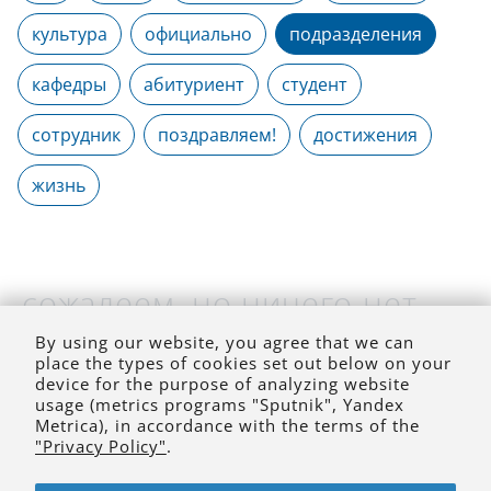
культура
официально
подразделения
кафедры
абитуриент
студент
сотрудник
поздравляем!
достижения
жизнь
сожалеем, но ничего нет
(на выбранное время)
By using our website, you agree that we can
place the types of cookies set out below on your
device for the purpose of analyzing website
usage (metrics programs "Sputnik", Yandex
Metrica), in accordance with the terms of the
"Privacy Policy"
.