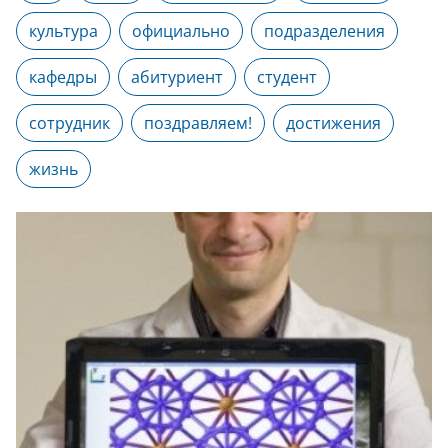
культура
официально
подразделения
кафедры
абитуриент
студент
сотрудник
поздравляем!
достижения
жизнь