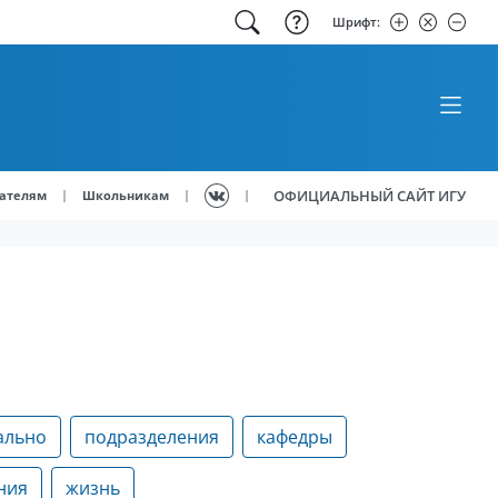
Шрифт:
ОФИЦИАЛЬНЫЙ САЙТ ИГУ
|
|
|
ателям
Школьникам
ально
подразделения
кафедры
ния
жизнь