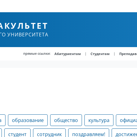
АКУЛЬТЕТ
ГО УНИВЕРСИТЕТА
прямые ссылки:
|
|
Абитуриентам
Студентам
Преподав
а
образование
общество
культура
офици
студент
сотрудник
поздравляем!
достиже