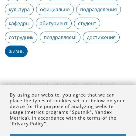
культура
официально
подразделения
кафедры
абитуриент
студент
сотрудник
поздравляем!
достижения
жизнь
сожалеем, но ничего нет
(на выбранное время)
By using our website, you agree that we can
place the types of cookies set out below on your
device for the purpose of analyzing website
usage (metrics programs "Sputnik", Yandex
Metrica), in accordance with the terms of the
"Privacy Policy"
.