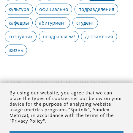
культура
официально
подразделения
кафедры
абитуриент
студент
сотрудник
поздравляем!
достижения
жизнь
сожалеем, но ничего нет
(на выбранное время)
By using our website, you agree that we can
place the types of cookies set out below on your
device for the purpose of analyzing website
usage (metrics programs "Sputnik", Yandex
Metrica), in accordance with the terms of the
"Privacy Policy"
.