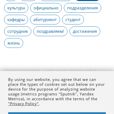
культура
официально
подразделения
кафедры
абитуриент
студент
сотрудник
поздравляем!
достижения
жизнь
сожалеем, но ничего нет
(на выбранное время)
By using our website, you agree that we can
place the types of cookies set out below on your
device for the purpose of analyzing website
usage (metrics programs "Sputnik", Yandex
Metrica), in accordance with the terms of the
"Privacy Policy"
.