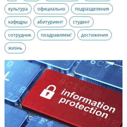
культура
официально
подразделения
кафедры
абитуриент
студент
сотрудник
поздравляем!
достижения
жизнь