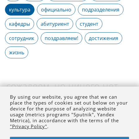
культура
официально
подразделения
кафедры
абитуриент
студент
сотрудник
поздравляем!
достижения
жизнь
сожалеем, но ничего нет
(на выбранное время)
By using our website, you agree that we can
place the types of cookies set out below on your
device for the purpose of analyzing website
usage (metrics programs "Sputnik", Yandex
Metrica), in accordance with the terms of the
"Privacy Policy"
.