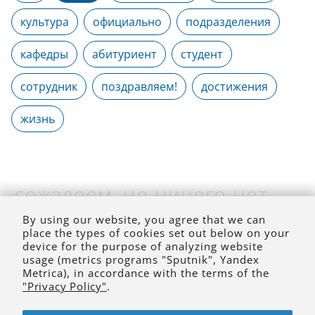
культура
официально
подразделения
кафедры
абитуриент
студент
сотрудник
поздравляем!
достижения
жизнь
сожалеем, но ничего нет
(на выбранное время)
By using our website, you agree that we can
place the types of cookies set out below on your
device for the purpose of analyzing website
usage (metrics programs "Sputnik", Yandex
Metrica), in accordance with the terms of the
"Privacy Policy"
.