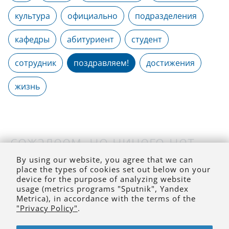
культура
официально
подразделения
кафедры
абитуриент
студент
сотрудник
поздравляем!
достижения
жизнь
сожалеем, но ничего нет
(на выбранное время)
By using our website, you agree that we can
place the types of cookies set out below on your
device for the purpose of analyzing website
usage (metrics programs "Sputnik", Yandex
Metrica), in accordance with the terms of the
"Privacy Policy"
.