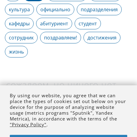
культура
официально
подразделения
кафедры
абитуриент
студент
сотрудник
поздравляем!
достижения
жизнь
сожалеем, но ничего нет
(на выбранное время)
By using our website, you agree that we can
place the types of cookies set out below on your
device for the purpose of analyzing website
usage (metrics programs "Sputnik", Yandex
Metrica), in accordance with the terms of the
"Privacy Policy"
.