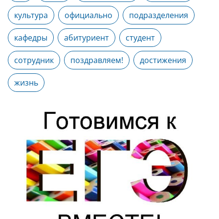
культура
официально
подразделения
кафедры
абитуриент
студент
сотрудник
поздравляем!
достижения
жизнь