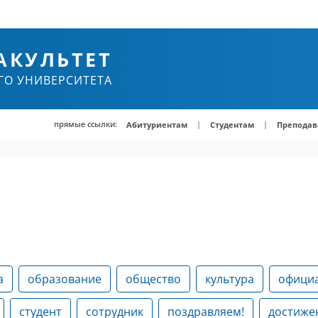
АКУЛЬТЕТ
ГО УНИВЕРСИТЕТА
прямые ссылки:
|
|
Абитуриентам
Студентам
Преподав
а
образование
общество
культура
офици
студент
сотрудник
поздравляем!
достиже