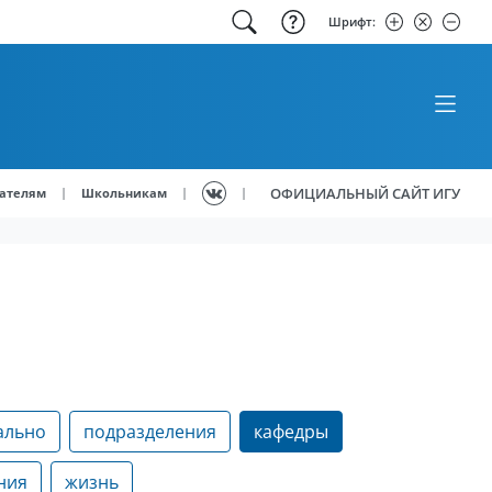
Шрифт:
ОФИЦИАЛЬНЫЙ САЙТ ИГУ
|
|
|
ателям
Школьникам
ально
подразделения
кафедры
ния
жизнь