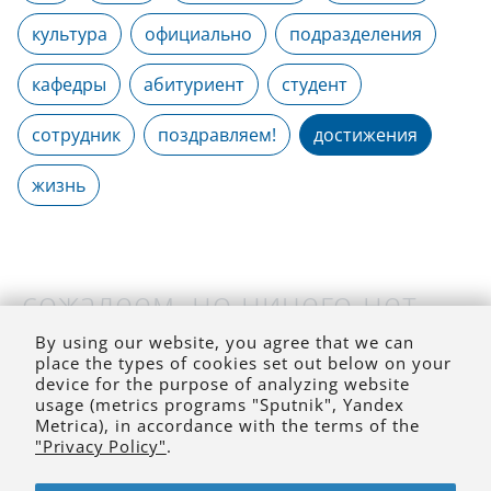
культура
официально
подразделения
кафедры
абитуриент
студент
сотрудник
поздравляем!
достижения
жизнь
сожалеем, но ничего нет
(на выбранное время)
By using our website, you agree that we can
place the types of cookies set out below on your
device for the purpose of analyzing website
usage (metrics programs "Sputnik", Yandex
Metrica), in accordance with the terms of the
"Privacy Policy"
.