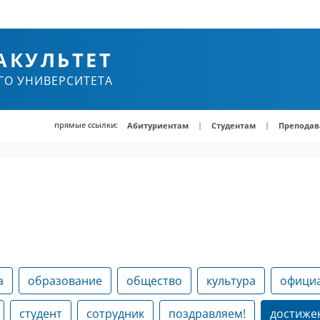
АКУЛЬТЕТ
ГО УНИВЕРСИТЕТА
прямые ссылки:
|
|
Абитуриентам
Студентам
Преподав
)
а
образование
общество
культура
офици
студент
сотрудник
поздравляем!
достиже