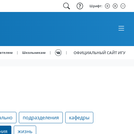
Шрифт:
ОФИЦИАЛЬНЫЙ САЙТ ИГУ
|
|
|
ателям
Школьникам
ально
подразделения
кафедры
ния
жизнь