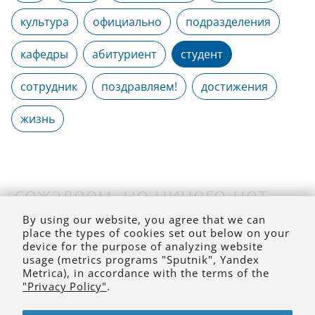
культура
официально
подразделения
кафедры
абитуриент
студент
сотрудник
поздравляем!
достижения
жизнь
сожалеем, но ничего нет
(на выбранное время)
By using our website, you agree that we can
place the types of cookies set out below on your
device for the purpose of analyzing website
usage (metrics programs "Sputnik", Yandex
Metrica), in accordance with the terms of the
"Privacy Policy"
.