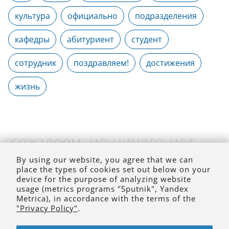
культура
официально
подразделения
кафедры
абитуриент
студент
сотрудник
поздравляем!
достижения
жизнь
сожалеем, но ничего нет
(на выбранное время)
By using our website, you agree that we can
place the types of cookies set out below on your
device for the purpose of analyzing website
usage (metrics programs "Sputnik", Yandex
Metrica), in accordance with the terms of the
"Privacy Policy"
.