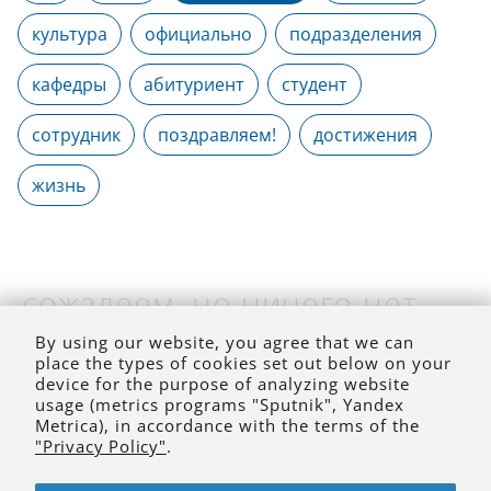
культура
официально
подразделения
кафедры
абитуриент
студент
сотрудник
поздравляем!
достижения
жизнь
сожалеем, но ничего нет
(на выбранное время)
By using our website, you agree that we can
place the types of cookies set out below on your
device for the purpose of analyzing website
usage (metrics programs "Sputnik", Yandex
Metrica), in accordance with the terms of the
"Privacy Policy"
.