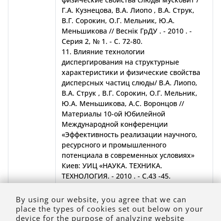
Г.А. Кузнецова, В.А. Лиопо , В.А. Струк,
В.Г. Сорокин, О.Г. Мельник, Ю.А.
Меньшикова // Веснік ГрДУ . - 2010 . -
Серия 2, № 1. - С. 72-80.
11. Влияние технологии
диспергирования на структурные
характеристики и физические свойства
дисперсных частиц слюды/ В.А. Лиопо,
В.А. Струк , В.Г. Сорокин, О.Г. Мельник,
Ю.А. Меньшикова, А.С. Воронцов //
Материалы 10-ой Юбилейной
Международной конференции
«Эффективность реализации научного,
ресурсного и промышленного
потенциала в современных условиях»
Киев: УИЦ «НАУКА. ТЕХНИКА.
ТЕХНОЛОГИЯ. - 2010 . - С.43 -45.
12. Лазерное облучение и термическая
обработка монокристаллов слюды / Г.А.
By using our website, you agree that we can
Кузнецова, В.А. Лиопо// Веснік ГрДУ. –
place the types of cookies set out below on your
2009. - Серия 2, № 3.- С.110-113.
device for the purpose of analyzing website