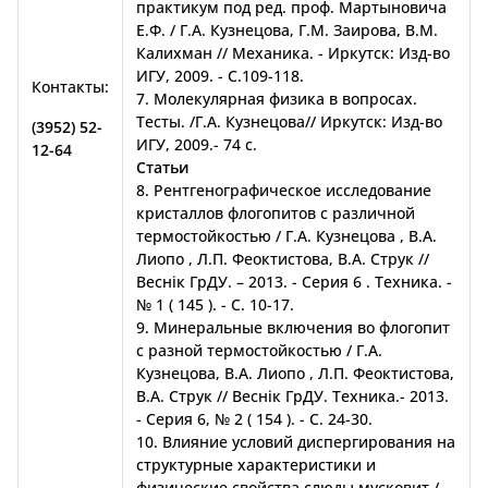
практикум под ред. проф. Мартыновича
Е.Ф. / Г.А. Кузнецова, Г.М. Заирова, В.М.
Калихман // Механика. - Иркутск: Изд-во
ИГУ, 2009. - С.109-118.
Контакты:
7. Молекулярная физика в вопросах.
Тесты. /Г.А. Кузнецова// Иркутск: Изд-во
(3952)
52-
ИГУ, 2009.- 74 с.
12-64
Статьи
8. Рентгенографическое исследование
кристаллов флогопитов с различной
термостойкостью / Г.А. Кузнецова , В.А.
Лиопо , Л.П. Феоктистова, В.А. Струк //
Веснік ГрДУ. – 2013. - Серия 6 . Техника. -
№ 1 ( 145 ). - С. 10-17.
9. Минеральные включения во флогопит
с разной термостойкостью / Г.А.
Кузнецова, В.А. Лиопо , Л.П. Феоктистова,
В.А. Струк // Веснік ГрДУ. Техника.- 2013.
- Серия 6, № 2 ( 154 ). - С. 24-30.
10. Влияние условий диспергирования на
структурные характеристики и
физические свойства слюды мусковит /