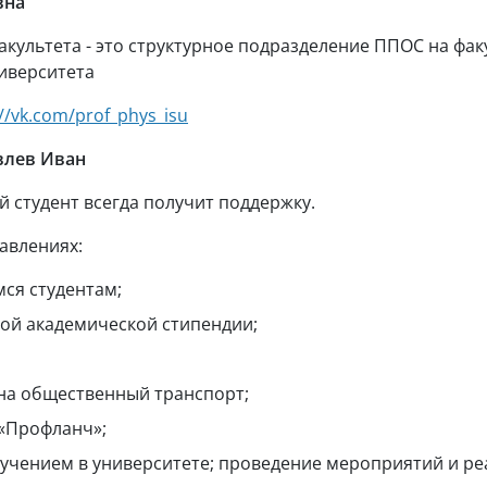
вна
ультета - это структурное подразделение ППОС на факу
ниверситета
://vk.com/prof_phys_isu
влев Иван
й студент всегда получит поддержку.
авлениях:
я студентам;
й академической стипендии;
на общественный транспорт;
 «Профланч»;
учением в университете; проведение мероприятий и ре