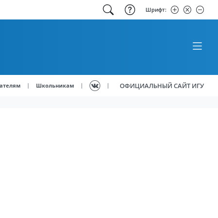
Шрифт:
ОФИЦИАЛЬНЫЙ САЙТ ИГУ
|
|
|
ателям
Школьникам