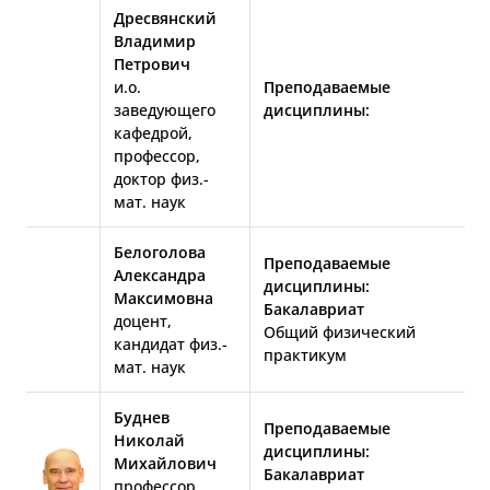
Дресвянский
Владимир
Петрович
и.о.
Преподаваемые
заведующего
дисциплины:
кафедрой,
профессор,
доктор физ.-
мат. наук
Белоголова
Преподаваемые
Александра
дисциплины:
Максимовна
Бакалавриат
доцент,
Общий физический
кандидат физ.-
практикум
мат. наук
Буднев
Преподаваемые
Николай
дисциплины:
Михайлович
Бакалавриат
профессор,