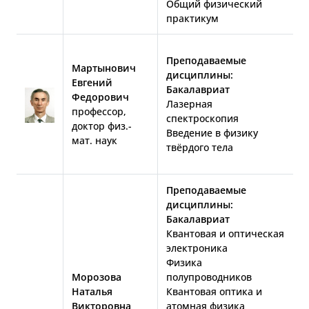
Общий физический
практикум
Преподаваемые
Мартынович
дисциплины:
Евгений
Бакалавриат
Федорович
Лазерная
профессор,
спектроскопия
доктор физ.-
Введение в физику
мат. наук
твёрдого тела
Преподаваемые
дисциплины:
Бакалавриат
Квантовая и оптическая
электроника
Физика
Морозова
полупроводников
Наталья
Квантовая оптика и
Викторовна
атомная физика