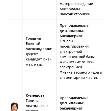
материаловедение
Материалы
наноэлектроники
Преподаваемые
дисциплины:
Бакалавриат
Голыгин
Основы
Евгений
проектирования
Александрович
электронной
доцент,
компонентной базы
кандидат физ.-
Физические основы
мат. наук
электроники
Физика атомного ядра и
элементарных частиц
Кузнецова
Преподаваемые
Галина
дисциплины:
Анатольевна
Бакалавриат
доцент,