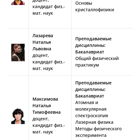
Основы
кандидат физ.-
кристаллофизики
мат. наук
Лазарева
Преподаваемые
Наталья
дисциплины:
Львовна
Бакалавриат
доцент,
Общий физический
кандидат физ.-
практикум
мат. наук
Преподаваемые
дисциплины:
Бакалавриат
Максимова
Атомная и
Наталья
молекулярная
Тимофеевна
спектроскопия
доцент,
Лазерная физика
кандидат физ.-
Методы физического
мат. наук
эксперимента